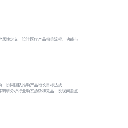
学属性定义，设计医疗产品相关流程、功能与
疗效果上的评测策略，牵引模型能力迭代。
动，协同团队推动产品增长目标达成；
能够调研分析行业动态趋势和竞品，发现问题点
的一些游戏化激励等玩法；
准则，确保数据质量满足AI模型训练的需求。
提高数据的准确性和效率。