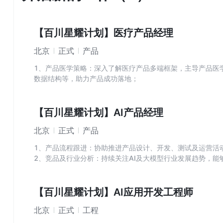
【百川星耀计划】医疗产品经理
北京
正式
产品
1、产品医学策略：深入了解医疗产品多端框架，主导产品医
数据结构等，助力产品成功落地；
2、模型医学评测：拆解各方向医学能力，制定模型在专业医
【百川星耀计划】AI产品经理
北京
正式
产品
1、产品流程跟进：协助推进产品设计、开发、测试及运营活
2、竞品及行业分析：持续关注AI及大模型行业发展趋势，
和创新点；
3、产品新玩法调研：调研并与团队合作讨论产品内可能涉及
4、标注标准与数据审核：参与制定和讨论AI产品数据标注的
【百川星耀计划】AI应用开发工程师
定期进行数据审核，与团队合作讨论数据生产和处理流程，以
北京
正式
工程